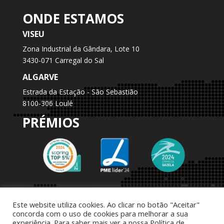
ONDE ESTAMOS
VISEU
Zona Industrial da Gândara, Lote 10
3430-071 Carregal do Sal
ALGARVE
Estrada da Estação - São Sebastião
8100-306 Loulé
PRÉMIOS
Este website utiliza cookies. Ao clicar no botão "Aceitar"
concorda com o uso de cookies para melhorar a sua
experiência. Para saber mais ver a nossa Política de