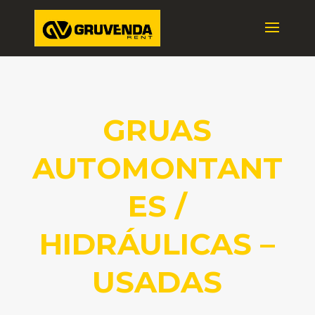
GRUAS
AUTOMONTANT
ES /
HIDRÁULICAS –
USADAS